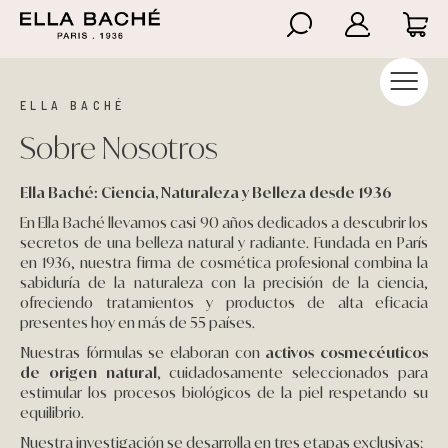
Higiene
Anti-celulíticos
Nutricosméticos Ella Baché
Atención al cliente
Iniciar Sesión
Aviso legal y privacidad
ELLA BACHÉ
Summer Essentials
Reafirmantes
Nutricosméticos Florêve
Preguntas frecuentes
Crear cuenta
Condiciones de compra
Sobre Nosotros
Hidratación
Hidratación
Política de envíos
Política de cookies
Ella Baché: Ciencia, Naturaleza y Belleza desde 1936
En Ella Baché llevamos casi 90 años dedicados a descubrir los
Luminosidad y Rejuvenecimiento
Nutricosméticos
Cambios y devoluciones
secretos de una belleza natural y radiante. Fundada en París
en 1936, nuestra firma de cosmética profesional combina la
Arrugas - Firmeza
Piernas cansadas
sabiduría de la naturaleza con la precisión de la ciencia,
ofreciendo tratamientos y productos de alta eficacia
presentes hoy en más de 55 países.
Lifting - Densidad
Solares
Nuestras fórmulas se elaboran con
activos cosmecéuticos
de origen natural
, cuidadosamente seleccionados para
Anti edad Global Premium
Exfoliantes
estimular los procesos biológicos de la piel respetando su
equilibrio.
Pieles sensibles
Nuestra investigación se desarrolla en tres etapas exclusivas: