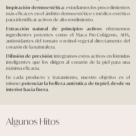
Inspiración dermoestética
: estudiamos los procedimientos
Pieles grasas
más eficaces en el ámbito dermoestético y médico-estético
para identificar activos de alto rendimiento.
Pieles secas
Extracción natural de principios activos
: obtenemos
ingredientes potentes como el Maca Pro-Colágeno, AHA,
antioxidantes del tomate o retinol vegetal directamente del
Manchas
corazón de la naturaleza.
Difusión de precisión
: integramos estos activos en fórmulas
Solares
inteligentes que los dirigen al corazón de la piel para una
máxima eficacia.
Nutricosméticos
En cada producto y tratamiento, nuestro objetivo es el
mismo:
potenciar la belleza auténtica de tu piel, desde su
Contorno de Ojos
interior hacia fuera
.
Serums
Algunos Hitos
Mascarillas