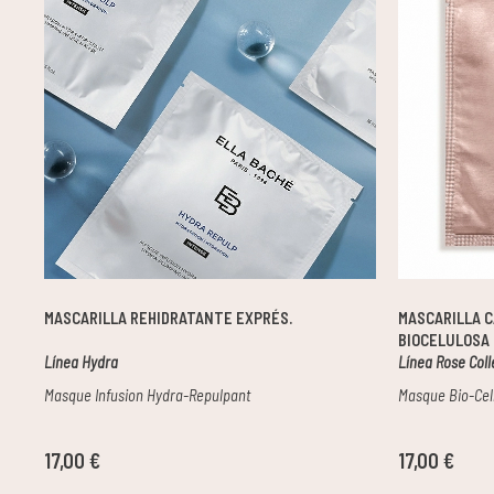
Pieles grasas
Pieles secas
Manchas
Solares
Nutricosméticos
MASCARILLA REHIDRATANTE EXPRÉS.
MASCARILLA 
Contorno de Ojos
BIOCELULOSA
Línea Hydra
Línea Rose Coll
Serums
Masque Infusion Hydra-Repulpant
Masque Bio-Cel
Mascarillas
17,00 €
17,00 €