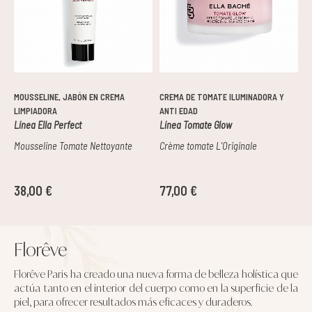
MOUSSELINE, JABÓN EN CREMA
CREMA DE TOMATE ILUMINADORA Y
C
LIMPIADORA
ANTI EDAD
H
Línea Ella Perfect
Línea Tomate Glow
L
Mousseline Tomate Nettoyante
Crème tomate L'Originale
C
38,00 €
77,00 €
6
Florêve
Florêve Paris ha creado una nueva forma de belleza holística que
actúa tanto en el interior del cuerpo como en la superficie de la
piel, para ofrecer resultados más eficaces y duraderos.