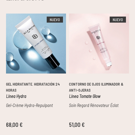
Pieles grasas
NUEVO
NUEVO
Pieles secas
Manchas
Solares
Nutricosméticos
GEL HIDRATANTE. HIDRATACIÓN 24
CONTORNO DE OJOS ILUMINADOR &
S
Contorno de Ojos
HORAS
ANTI-OJERAS
Línea Hydra
Línea Tomate Glow
L
Serums
Gel-Crème Hydra-Repulpant
Soin Regard Rénovateur Éclat
S
Mascarillas
68,00 €
51,00 €
3