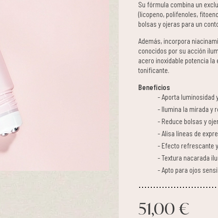
Su fórmula combina un exclu
(licopeno, polifenoles, fitoen
bolsas y ojeras para un cont
Además, incorpora niacinamid
conocidos por su acción ilum
acero inoxidable potencia la 
tonificante.
Beneficios
Aporta luminosidad y
Ilumina la mirada y r
Reduce bolsas y oje
Alisa líneas de expr
Efecto refrescante y
Textura nacarada il
Apto para ojos sensi
51,00 €