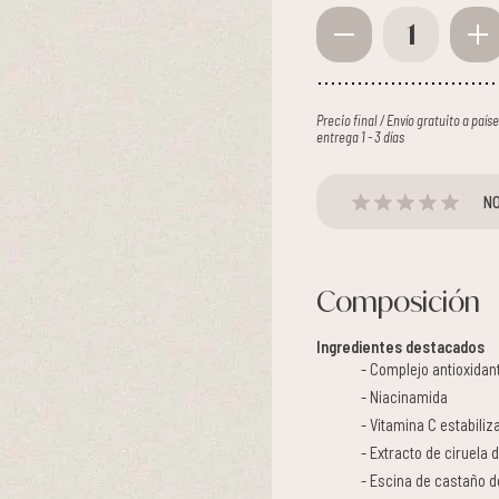
1
Precio final / Envío gratuito a paí
entrega 1 - 3 días
NO
Composición
Ingredientes destacados
Complejo antioxidant
Niacinamida
Vitamina C estabiliz
Extracto de ciruela 
Escina de castaño d