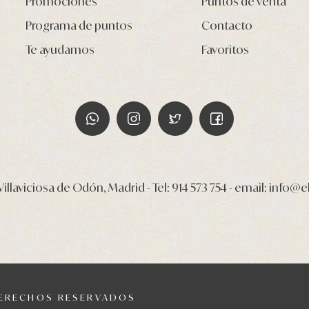
Promociones
Puntos de venta
Programa de puntos
Contacto
Te ayudamos
Favoritos
illaviciosa de Odón, Madrid - Tel:
914 573 754
- email:
info@e
DERECHOS RESERVADOS