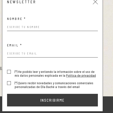
Condiciones de compra
NEWSLETTER
Política de cookies
NOMBRE *
EMAIL *
llabache.es
-
www.ellabache.es
(*) He podido leer y entiendo la información sobre el uso de
mis datos personales explicada en la
Política de privacidad
(*) Quiero recibir novedades y comunicaciones comerciales
personalizadas de Ella Baché a través del email
INSCRIBIRME
DISEÑO WEB SGM