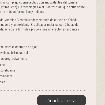
sivo complejo cosmecéutico con antioxidantes del tomate
o y fitoflueno) y la tecnología Color-Control 360º, que actúa sobre
orno más uniforme, liso y radiante.
a, vitamina C estabilizada y extracto de ciruela de Kakadu,
inadora y antioxidante. El aplicador metálico con 3 bolas de
eficacia de la fórmula y proporciona un efecto refrescante y
 suaviza el contorno de ojos
evela su brillo natural
ras progresivamente
esión
 tonificante
uminadora
bles
Añadir a cesta