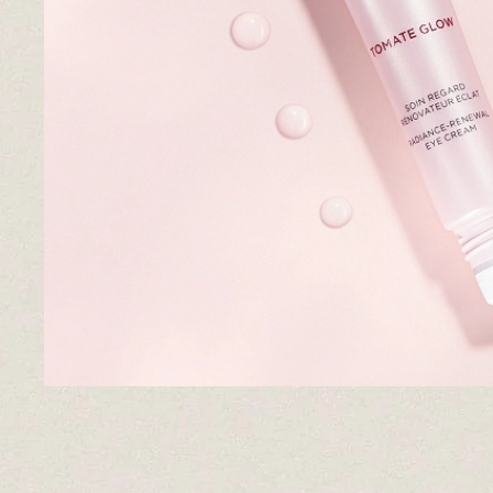
Pieles grasas
Pieles secas
Manchas
Solares
Nutricosméticos
Contorno de Ojos
Serums
Mascarillas