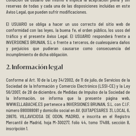
reservas de todas y cada una de las disposiciones incluidas en este
Pieles grasas
Aviso Legal, que pueden sufrir modificaciones.
El USUARIO se obliga a hacer un uso correcto del sitio web de
Pieles secas
conformidad con las leyes, la buena fe, el orden público, los usos del
tráfico y el presente Aviso Legal. El USUARIO responderá frente a
Manchas
INVERSIONES BRUNAN, S.L o frente a terceros, de cualesquiera daños
y perjuicios que pudieran causarse como consecuencia del
incumplimiento de dicha obligación.
Solares
2. Información legal
Nutricosméticos
Conforme al Art. 10 de la Ley 34/2002, de 11 de julio, de Servicios de la
Sociedad de la Información y Comercio Electrónico (LSSI-CE) y la Ley
Contorno de Ojos
56/2007, de 28 de diciembre, de Medidas de Impulso de la Sociedad de
la Información, se informa que la presente página web,
Serums
WWW.ELLABACHE.ES pertenece a INVERSIONES BRUNAN, S.L. con C.I.F.
número B80088081 y domicilio social en AV. QUITAPESARES 31, LOCAL 6,
28670, VILLAVICIOSA DE ODON, MADRID, e inscrita en el Registro
Mascarillas
Mercantil de Madrid, hoja M-300277, folio 44, tomo 17488, sección 8,
inscripción 1.