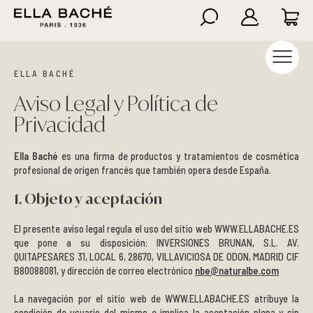
Higiene
Anti-celulíticos
Nutricosméticos Ella Baché
Atención al cliente
Iniciar Sesión
Aviso legal y privacidad
ELLA BACHÉ
Summer Essentials
Reafirmantes
Nutricosméticos Florêve
Preguntas frecuentes
Crear cuenta
Condiciones de compra
Aviso Legal y Política de
Privacidad
Hidratación
Hidratación
Política de envíos
Política de cookies
Ella Baché
es una firma de productos y tratamientos de cosmética
Luminosidad y Rejuvenecimiento
Nutricosméticos
Cambios y devoluciones
profesional de origen francés que también opera desde España.
Arrugas - Firmeza
Piernas cansadas
1. Objeto y aceptación
El presente aviso legal regula el uso del sitio web WWW.ELLABACHE.ES
Lifting - Densidad
Solares
que pone a su disposición: INVERSIONES BRUNAN, S.L. AV.
QUITAPESARES 31, LOCAL 6, 28670, VILLAVICIOSA DE ODON, MADRID CIF
Anti edad Global Premium
Exfoliantes
B80088081, y dirección de correo electrónico
nbe@naturalbe.com
La navegación por el sitio web de WWW.ELLABACHE.ES atribuye la
Pieles sensibles
condición de usuario del mismo e implica la aceptación plena y sin