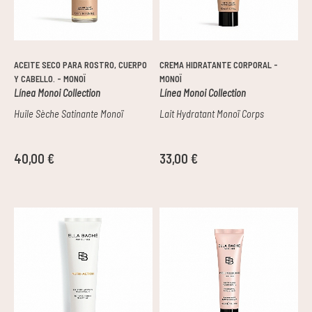
Pieles grasas
Pieles secas
ACEITE SECO PARA ROSTRO, CUERPO
CREMA HIDRATANTE CORPORAL -
Y CABELLO. - MONOÏ
MONOÏ
Línea Monoi Collection
Línea Monoi Collection
Manchas
Huile Sèche Satinante Monoï
Lait Hydratant Monoï Corps
Solares
40,00 €
33,00 €
Nutricosméticos
Contorno de Ojos
Serums
Mascarillas