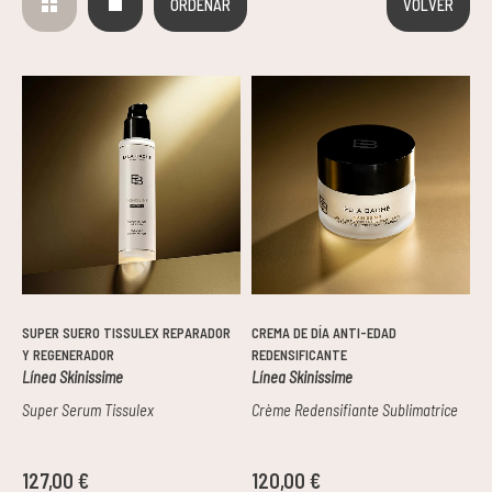
ORDENAR
VOLVER
Pieles grasas
Pieles secas
Manchas
Solares
Nutricosméticos
Contorno de Ojos
SUPER SUERO TISSULEX REPARADOR
CREMA DE DÍA ANTI-EDAD
Y REGENERADOR
REDENSIFICANTE
Serums
Línea Skinissime
Línea Skinissime
Super Serum Tissulex
Crème Redensifiante Sublimatrice
Mascarillas
127,00 €
120,00 €