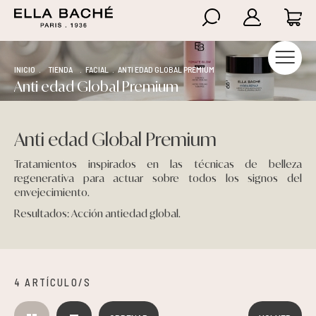
Higiene
Anti-celulíticos
Nutricosméticos Ella Baché
Atención al cliente
Iniciar Sesión
Aviso legal y privacidad
INICIO
.
TIENDA
.
FACIAL
.
ANTI EDAD GLOBAL PREMIUM
Anti edad Global Premium
Summer Essentials
Reafirmantes
Nutricosméticos Florêve
Preguntas frecuentes
Crear cuenta
Condiciones de compra
Hidratación
Hidratación
Política de envíos
Política de cookies
Anti edad Global Premium
Luminosidad y Rejuvenecimiento
Nutricosméticos
Cambios y devoluciones
Tratamientos inspirados en las técnicas de belleza
regenerativa para actuar sobre todos los signos del
envejecimiento.
Arrugas - Firmeza
Piernas cansadas
Resultados: Acción antiedad global.
Lifting - Densidad
Solares
Anti edad Global Premium
Exfoliantes
4 ARTÍCULO/S
Pieles sensibles