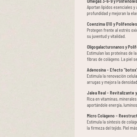
Omegas 3-6-9 y Polifenoles 
Aportan lípidos esenciales y
profundidad y mejoran la elas
Coenzima Q10 y Polifenoles
Protegen frente al estrés oxi
su juventud y vitalidad.
Oligogalacturonanos y Polif
Estimulan las proteínas de la
fibras de colágeno. La piel 
Adenosina – Efecto “botox
Estimula la renovación celul
arrugas y mejora la densidad 
Jalea Real – Revitalizante y
Rica en vitaminas, minerales 
aportándole energía, luminosi
Micro Colágeno – Reestruc
Estimula la síntesis de colá
la firmeza del tejido. Piel más