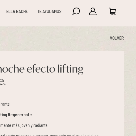
ELLA BACHÉ
TE AYUDAMOS
VOLVER
oche efecto lifting
e.
érante
fting Regenerante
lemente más joven y radiante.
dad
actúa mientras duermes, momento en el que la piel se