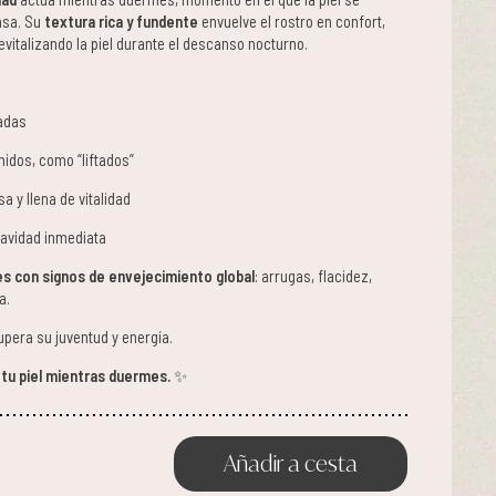
nsa. Su
textura rica y fundente
envuelve el rostro en confort,
vitalizando la piel durante el descanso nocturno.
adas
idos, como “liftados”
a y llena de vitalidad
avidad inmediata
les con signos de envejecimiento global
: arrugas, flacidez,
a.
upera su juventud y energía.
tu piel mientras duermes.
✨
Añadir a cesta