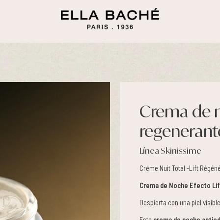
Crema de n
regenerant
Línea Skinissime
Crème Nuit Total -Lift Régén
Crema de Noche Efecto Li
Despierta con una piel visib
Esta
crema de noche antie