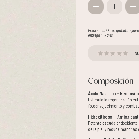
1
Precio final / Envío gratuito a paí
entrega 1 - 3 días
NO
Composición
Ácido Maslínico – Redensifi
Estimula la regeneración cutá
fotoenvejecimiento y combate
Hidroxitirosol – Antioxidan
Potente escudo antioxidante 
de la piel y reduce manchas c