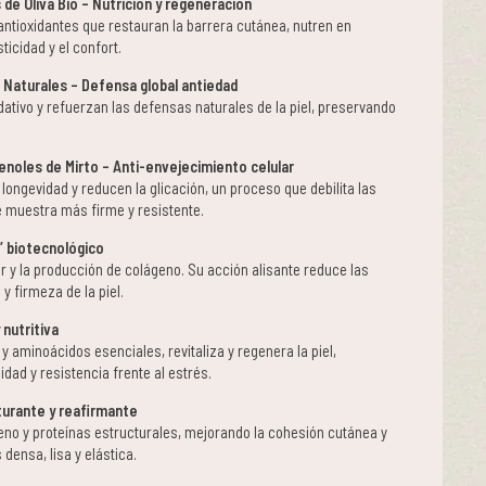
de Oliva Bio – Nutrición y regeneración
 antioxidantes que restauran la barrera cutánea, nutren en
ticidad y el confort.
 Naturales – Defensa global antiedad
dativo y refuerzan las defensas naturales de la piel, preservando
enoles de Mirto – Anti-envejecimiento celular
 longevidad y reducen la glicación, un proceso que debilita las
se muestra más firme y resistente.
” biotecnológico
ar y la producción de colágeno. Su acción alisante reduce las
y firmeza de la piel.
 nutritiva
y aminoácidos esenciales, revitaliza y regenera la piel,
dad y resistencia frente al estrés.
turante y reafirmante
geno y proteínas estructurales, mejorando la cohesión cutánea y
 densa, lisa y elástica.