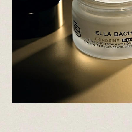
Pieles grasas
Pieles secas
Manchas
Solares
Nutricosméticos
Contorno de Ojos
Serums
Mascarillas