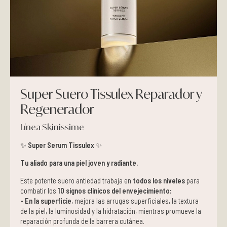
Pieles grasas
Pieles secas
Manchas
Super Suero Tissulex Reparador y
Solares
Regenerador
Nutricosméticos
Línea Skinissime
✨
Super Serum Tissulex
✨
Contorno de Ojos
Tu aliado para una piel joven y radiante.
Serums
Este potente suero antiedad trabaja en
todos los niveles
para
combatir los
10 signos clínicos del envejecimiento:
Mascarillas
- En la superficie
, mejora las arrugas superficiales, la textura
de la piel, la luminosidad y la hidratación, mientras promueve la
reparación profunda de la barrera cutánea.