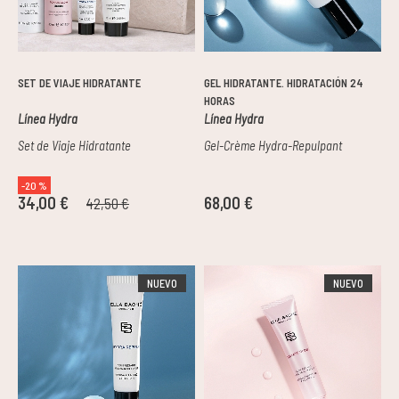
Pieles grasas
Pieles secas
SET DE VIAJE HIDRATANTE
GEL HIDRATANTE. HIDRATACIÓN 24
HORAS
Línea Hydra
Línea Hydra
Manchas
Set de Viaje Hidratante
Gel-Crème Hydra-Repulpant
Solares
-20 %
34,00 €
68,00 €
42,50 €
Nutricosméticos
Contorno de Ojos
NUEVO
NUEVO
Serums
Mascarillas