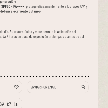
 generación:
s” SPF50 • PA++++
, protege eficazmente frente a los rayos UVA y
s del envejecimiento cutáneo
.
e día. Su textura fluida y mate permite la aplicación del
ada 2 horas en caso de exposición prolongada o antes de salir
ENVIAR POR EMAIL