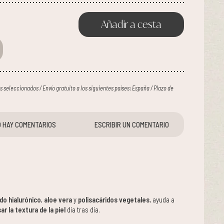
Añadir a cesta
ses seleccionados / Envío gratuito a los siguientes países: España / Plazo de
 HAY COMENTARIOS
ESCRIBIR UN COMENTARIO
do hialurónico
,
aloe vera
y
polisacáridos vegetales
, ayuda a
sar la textura de la piel
día tras día.