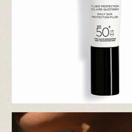
Pieles grasas
Pieles secas
Manchas
Solares
Nutricosméticos
Contorno de Ojos
Serums
Mascarillas