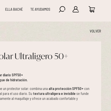
ELLA BACHÉ
TE AYUDAMOS
VOLVER
olar Ultraligero 50+
ar diario SPF50+
que de hidratación.
e un protector solar: combina una
alta protección SPF50+
con
eal para el uso diario. Su
textura ultraligera e invisible
se funde
ctamente al maquillaje y ofrece un acabado confortable y