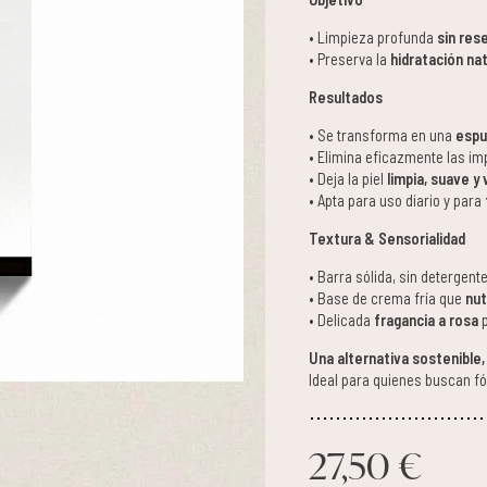
• Limpieza profunda
sin rese
• Preserva la
hidratación nat
Resultados
• Se transforma en una
espu
• Elimina eficazmente las im
• Deja la piel
limpia, suave y
• Apta para uso diario y para
Textura & Sensorialidad
• Barra sólida, sin detergent
• Base de crema fría que
nut
• Delicada
fragancia a rosa
p
Una alternativa sostenible, 
Ideal para quienes buscan fó
27,50 €