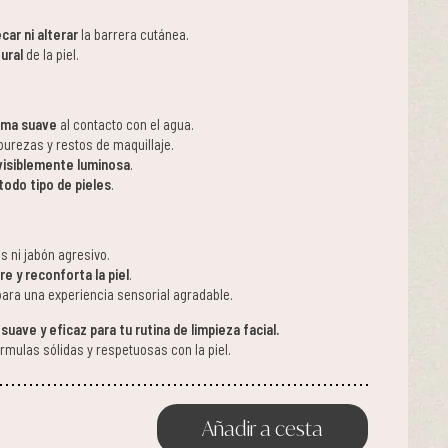
car ni alterar
la barrera cutánea.
ural
de la piel.
ma suave
al contacto con el agua.
purezas y restos de maquillaje.
 visiblemente luminosa
.
todo tipo de pieles
.
es ni jabón agresivo.
re y reconforta la piel
.
ara una experiencia sensorial agradable.
suave y eficaz para tu rutina de limpieza facial.
rmulas sólidas y respetuosas con la piel.
Añadir a cesta