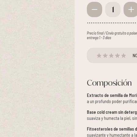
1
Precio final / Envío gratuito a paí
entrega 1 - 3 días
NO
Composición
Extracto de semilla de Mori
a un profundo poder purific
Base cold cream sin deter
suaviza y humecta la piel, sin
Fitoesteroles de semillas 
suavizante y humectante a la