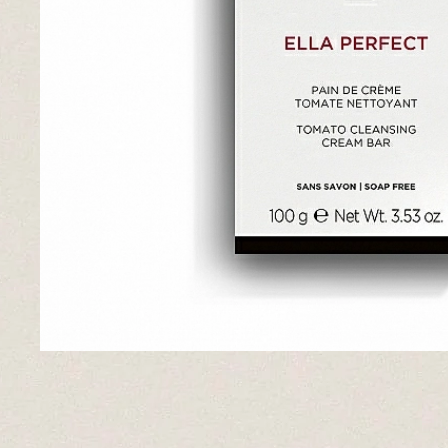
Pieles grasas
Pieles secas
Manchas
Solares
Nutricosméticos
Contorno de Ojos
Serums
Mascarillas