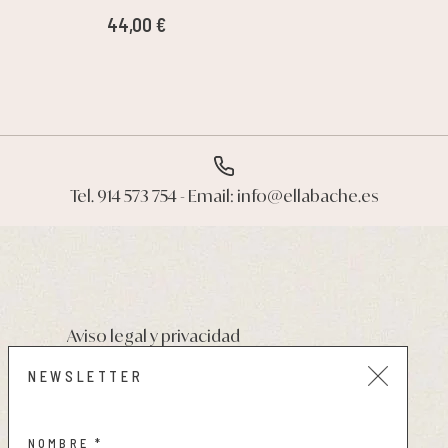
44,00 €
42
Tel. 914 573 754 - Email: info@ellabache.es
Aviso legal y privacidad
Condiciones de compra
NEWSLETTER
Política de cookies
NOMBRE *