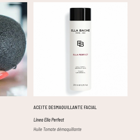
ACEITE DESMAQUILLANTE FACIAL
GE
Línea Ella Perfect
Lín
Huile Tomate démaquillante
Olé