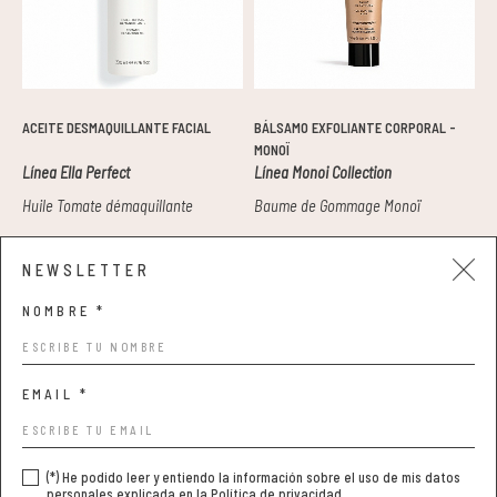
ACEITE DESMAQUILLANTE FACIAL
BÁLSAMO EXFOLIANTE CORPORAL -
A
MONOÏ
Línea Ella Perfect
Línea Monoi Collection
L
Huile Tomate démaquillante
Baume de Gommage Monoï
L
NEWSLETTER
44,00 €
49,00 €
3
NOMBRE *
EMAIL *
Aviso legal y privacidad
Condiciones de compra
(*) He podido leer y entiendo la información sobre el uso de mis datos
Política de cookies
personales explicada en la
Política de privacidad