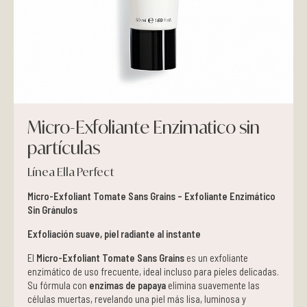
Pieles grasas
Pieles secas
Manchas
Micro-Exfoliante Enzimatico sin
Solares
partículas
Nutricosméticos
Línea Ella Perfect
Micro-Exfoliant Tomate Sans Grains – Exfoliante Enzimático
Contorno de Ojos
Sin Gránulos
Serums
Exfoliación suave, piel radiante al instante
El
Micro-Exfoliant Tomate Sans Grains
es un exfoliante
Mascarillas
enzimático de uso frecuente, ideal incluso para pieles delicadas.
Su fórmula con
enzimas de papaya
elimina suavemente las
células muertas, revelando una piel más lisa, luminosa y