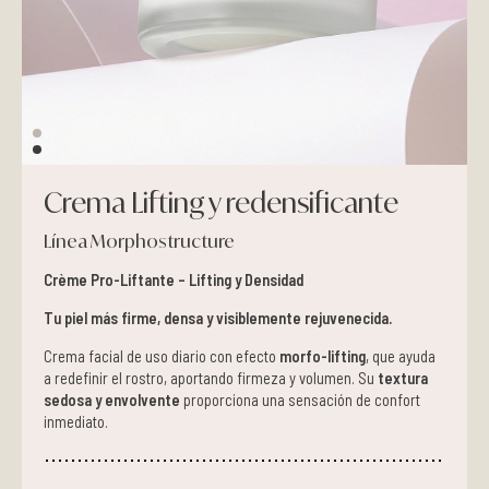
Pieles grasas
Pieles secas
Manchas
Crema Lifting y redensificante
Solares
Línea Morphostructure
Nutricosméticos
Crème Pro-Liftante – Lifting y Densidad
Contorno de Ojos
Tu piel más firme, densa y visiblemente rejuvenecida.
Crema facial de uso diario con efecto
morfo-lifting
, que ayuda
Serums
a redefinir el rostro, aportando firmeza y volumen. Su
textura
sedosa y envolvente
proporciona una sensación de confort
inmediato.
Mascarillas