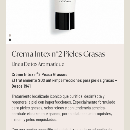
Pieles grasas
Pieles secas
Manchas
Crema Intex n°2 Pieles Grasas
Solares
Línea Detox Aromatique
Nutricosméticos
Crème Intex n°2 Peaux Grasses
El tratamiento SOS anti-imperfecciones para pieles grasas –
Contorno de Ojos
Desde 1941
Tratamiento localizado icónico que purifica, desinfecta y
Serums
regenera la piel con imperfecciones. Especialmente formulado
para pieles grasas, seborreicas y con tendencia acneica,
combate eficazmente granos, poros dilatados, microquistes,
Mascarillas
milium y pelos enquistados.
Con una acción reequilibrante global, regula la producción de