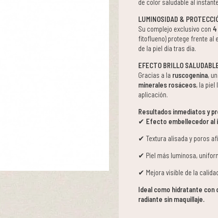
de color saludable al instante
LUMINOSIDAD & PROTECCI
Su complejo exclusivo con
4
fitoflueno) protege frente al
de la piel día tras día.
EFECTO BRILLO SALUDABL
Gracias a la
ruscogenina
, u
minerales rosáceos
, la pie
aplicación.
Resultados inmediatos y p
✔
Efecto embellecedor al 
✔ Textura alisada y poros a
✔ Piel más luminosa, uniform
✔ Mejora visible de la calidad
Ideal como hidratante con c
radiante sin maquillaje.