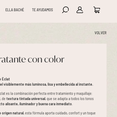
ELLA BACHÉ
TE AYUDAMOS
VOLVER
atante con color
 Éclat
el visiblemente más luminosa, lisa y embellecida al instante.
lat es la combinación perfecta entre tratamiento y maquillaje:
r
, de
textura tintada universal
, que se adapta a todos los tonos
to alisante, iluminador y buena cara inmediato
.
 origen natural
, esta fórmula aporta cuidado, confort y un toque