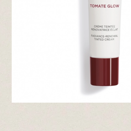
Pieles grasas
Pieles secas
Manchas
Solares
Nutricosméticos
Contorno de Ojos
Serums
Mascarillas