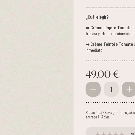
____________________
¿Cuál elegir?
➡️
Crème Légère Tomate
s
fresca y efecto luminosidad 
➡️
Crème Teintée Tomate
s
inmediato.
49,00 €
1
Precio final / Envío gratuito a paí
entrega 1 - 3 días
NO