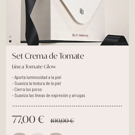
Pieles grasas
Pieles secas
Manchas
Set Crema de Tomate
Solares
Línea Tomate Glow
Nutricosméticos
- Aporta luminosidad a la piel
- Suaviza la textura de la piel
Contorno de Ojos
- Cierra los poros
- Suaviza las líneas de expresión y arrugas
Serums
77,00 €
Mascarillas
100,00 €