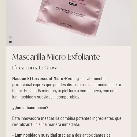
Pieles grasas
Pieles secas
Manchas
Mascarilla Micro Exfoliante
Solares
Línea Tomate Glow
Nutricosméticos
Masque Effervescent Micro-Peeling
, el tratamiento
profesional exprés que puedes disfrutar en la comodidad de tu
Contorno de Ojos
hogar. En solo 15 minutos, tu piel lucirá como nueva, con una
luminosidad y suavidad incomparables.
Serums
¿Qué le hace único?
Esta innovadora mascarilla combina potentes ingredientes que
Mascarillas
revitalizan tu piel de manera inmediata:
•
Luminosidad y suavidad
gracias a dos antioxidantes del