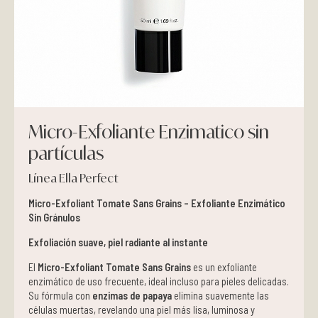
Pieles grasas
Pieles secas
Manchas
Micro-Exfoliante Enzimatico sin
Solares
partículas
Nutricosméticos
Línea Ella Perfect
Micro-Exfoliant Tomate Sans Grains – Exfoliante Enzimático
Contorno de Ojos
Sin Gránulos
Serums
Exfoliación suave, piel radiante al instante
El
Micro-Exfoliant Tomate Sans Grains
es un exfoliante
Mascarillas
enzimático de uso frecuente, ideal incluso para pieles delicadas.
Su fórmula con
enzimas de papaya
elimina suavemente las
células muertas, revelando una piel más lisa, luminosa y