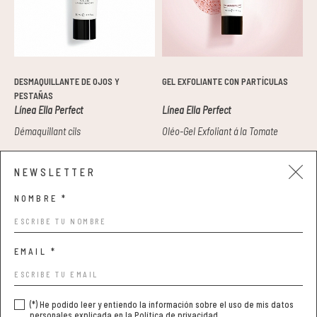
DESMAQUILLANTE DE OJOS Y
GEL EXFOLIANTE CON PARTÍCULAS
A
PESTAÑAS
M
Línea Ella Perfect
Línea Ella Perfect
Démaquillant cils
Oléo-Gel Exfoliant á la Tomate
D
o
t
NEWSLETTER
26,00 €
42,00 €
7
NOMBRE *
EMAIL *
Aviso legal y privacidad
Condiciones de compra
(*) He podido leer y entiendo la información sobre el uso de mis datos
Política de cookies
personales explicada en la
Política de privacidad