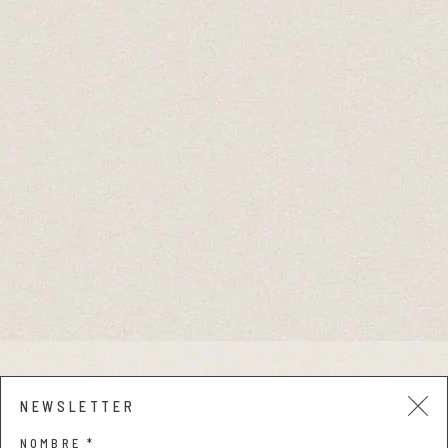
Pieles grasas
Pieles secas
Manchas
Solares
Nutricosméticos
Contorno de Ojos
Serums
Mascarillas
Aviso legal y privacidad
NEWSLETTER
Condiciones de compra
NOMBRE *