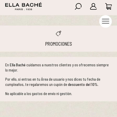
Higiene
Anti-celulíticos
Nutricosméticos Ella Baché
Atención al cliente
Iniciar Sesión
Aviso legal y privacidad
Summer Essentials
Reafirmantes
Nutricosméticos Florêve
Preguntas frecuentes
Crear cuenta
Condiciones de compra
PROMOCIONES
Hidratación
Hidratación
Política de envíos
Política de cookies
Luminosidad y Rejuvenecimiento
Nutricosméticos
Cambios y devoluciones
En
Ella Baché
cuidamos a nuestros clientes y os ofrecemos siempre
lo mejor.
Arrugas - Firmeza
Piernas cansadas
Por ello, si entras en tu Área de usuario y nos dices tu fecha de
cumpleaños, te regalaremos un cupón de
descuento del 10%
.
Lifting - Densidad
Solares
No aplicable a los gastos de envío ni gestión.
Anti edad Global Premium
Exfoliantes
Pieles sensibles