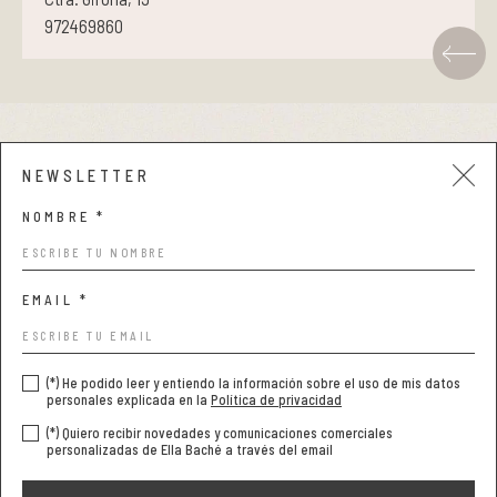
972469860
Pieles grasas
Pieles secas
Manchas
Aviso legal y privacidad
NEWSLETTER
Solares
Condiciones de compra
NOMBRE *
Política de cookies
Nutricosméticos
EMAIL *
Contorno de Ojos
Serums
(*) He podido leer y entiendo la información sobre el uso de mis datos
personales explicada en la
Política de privacidad
(*) Quiero recibir novedades y comunicaciones comerciales
Mascarillas
personalizadas de Ella Baché a través del email
COPYRIGHT © 2026 NATURALBE. TODOS LOS DERECHOS
RESERVADOS