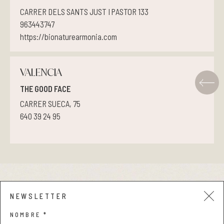
CARRER DELS SANTS JUST I PASTOR 133
Pieles grasas
963443747
https://bionaturearmonia.com
Pieles secas
Manchas
VALENCIA
THE GOOD FACE
Solares
CARRER SUECA, 75
640 39 24 95
Nutricosméticos
Contorno de Ojos
Serums
Aviso legal y privacidad
NEWSLETTER
Mascarillas
Condiciones de compra
NOMBRE *