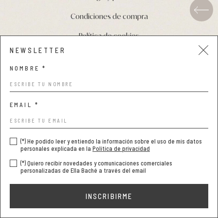
Condiciones de compra
Pieles grasas
Política de cookies
Pieles secas
NEWSLETTER
Manchas
NOMBRE *
Solares
EMAIL *
Nutricosméticos
COPYRIGHT © 2026 NATURALBE. TODOS LOS DERECHOS
RESERVADOS
Contorno de Ojos
(*) He podido leer y entiendo la información sobre el uso de mis datos
personales explicada en la
Política de privacidad
DISEÑO WEB SGM
(*) Quiero recibir novedades y comunicaciones comerciales
Serums
personalizadas de Ella Baché a través del email
Mascarillas
INSCRIBIRME