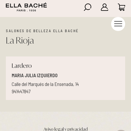
Higiene
Anti-celulíticos
Nutricosméticos Ella Baché
Atención al cliente
Iniciar Sesión
Aviso legal y privacidad
SALONES DE BELLEZA ELLA BACHÉ
Summer Essentials
Reafirmantes
Nutricosméticos Florêve
Preguntas frecuentes
Crear cuenta
Condiciones de compra
La Rioja
Hidratación
Hidratación
Política de envíos
Política de cookies
Lardero
Luminosidad y Rejuvenecimiento
Nutricosméticos
Cambios y devoluciones
MARIA JULIA IZQUIERDO
Arrugas - Firmeza
Piernas cansadas
Calle del Marqués de la Ensenada, 14
941447847
Lifting - Densidad
Solares
Anti edad Global Premium
Exfoliantes
Pieles sensibles
Aviso legal y privacidad