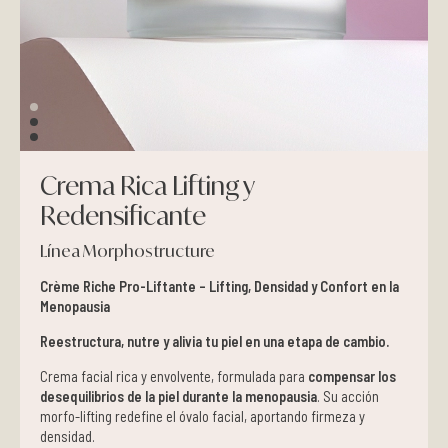
Pieles grasas
Pieles secas
Manchas
Crema Rica Lifting y
Solares
Redensificante
Nutricosméticos
Línea Morphostructure
Crème Riche Pro-Liftante – Lifting, Densidad y Confort en la
Contorno de Ojos
Menopausia
Serums
Reestructura, nutre y alivia tu piel en una etapa de cambio.
Crema facial rica y envolvente, formulada para
compensar los
Mascarillas
desequilibrios de la piel durante la menopausia
. Su acción
morfo-lifting redefine el óvalo facial, aportando firmeza y
densidad.