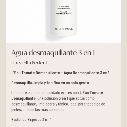
Pieles grasas
Pieles secas
Manchas
Agua desmaquillante 3 en 1
Solares
Línea Ella Perfect
Nutricosméticos
L’Eau Tomate Démaquillante – Agua Desmaquillante 3 en 1
Contorno de Ojos
Desmaquilla, limpia y tonifica en un solo gesto
Descubre el poder del cuidado exprés con
L’Eau Tomate
Serums
Démaquillante
, una solución
3 en 1
que actúa como
desmaquillante, limpiadora y tónico. Ideal para todo tipo de
pieles, incluso las más sensibles.
Mascarillas
Radiance Express 3 en 1