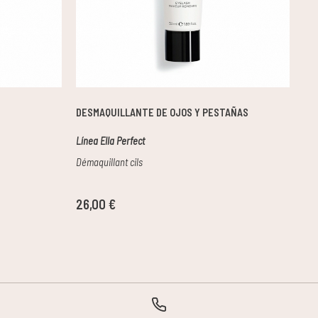
DESMAQUILLANTE DE OJOS Y PESTAÑAS
GE
Línea Ella Perfect
Lín
Démaquillant cils
Olé
26,00 €
42