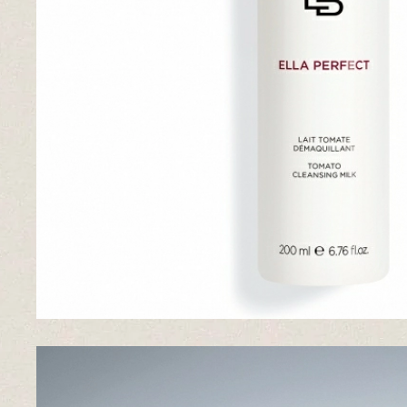
Pieles grasas
Pieles secas
Manchas
Solares
Nutricosméticos
Contorno de Ojos
Serums
Mascarillas