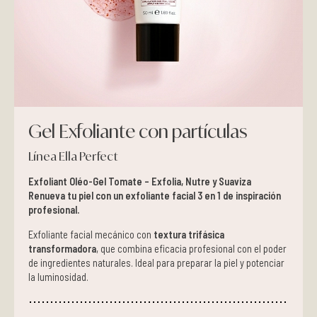
Pieles grasas
Pieles secas
Manchas
Gel Exfoliante con partículas
Solares
Línea Ella Perfect
Nutricosméticos
Exfoliant Oléo-Gel Tomate – Exfolia, Nutre y Suaviza
Renueva tu piel con un exfoliante facial 3 en 1 de inspiración
Contorno de Ojos
profesional.
Exfoliante facial mecánico con
textura trifásica
Serums
transformadora
, que combina eficacia profesional con el poder
de ingredientes naturales. Ideal para preparar la piel y potenciar
la luminosidad.
Mascarillas