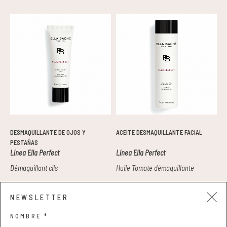
DESMAQUILLANTE DE OJOS Y
ACEITE DESMAQUILLANTE FACIAL
M
PESTAÑAS
L
Línea Ella Perfect
Línea Ella Perfect
L
Démaquillant cils
Huile Tomate démaquillante
M
NEWSLETTER
26,00 €
44,00 €
3
NOMBRE *