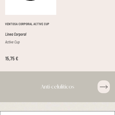
Pieles grasas
Pieles secas
VENTOSA CORPORAL ACTIVE CUP
Línea Corporal
Manchas
Active Cup
Solares
15,75 €
Nutricosméticos
Contorno de Ojos
Anti-celulíticos
ACCESORIOS . ANTI-EDAD
Serums
Mascarillas